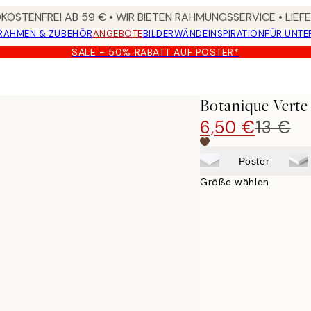
OSTENFREI AB 59 € • WIR BIETEN RAHMUNGSSERVICE • LIE
RAHMEN & ZUBEHÖR
ANGEBOTE
BILDERWÄNDE
INSPIRATION
FÜR UNT
SALE - 50% RABATT AUF POSTER*
Botanique Verte
6,50 €
13 €
Poster
Größe wählen