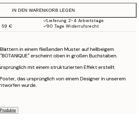
19,95 €
IN DEN WARENKORB LEGEN
16,23 €
32,45 €
Lieferung 2-4 Arbeitstage
b 59 €
90 Tage Widerrufsrecht
59,50 €
119 €
 Blättern in einem fließenden Muster auf hellbeigem
t "BOTANIQUE" erscheint oben in großen Buchstaben.
sprünglich mit einem strukturierten Effekt erstellt.
s Poster, das ursprünglich von einem Designer in unserem
entworfen wurde.
 Produkte