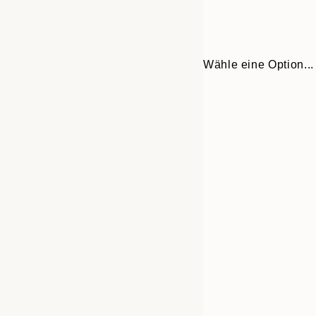
Wähle eine Option...
Frame
21x30 cm
options
30x40 cm