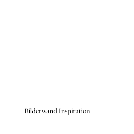
50%*
Art Flores Poster
Ab 3,98 €
7,95 €
Bilderwand Inspiration