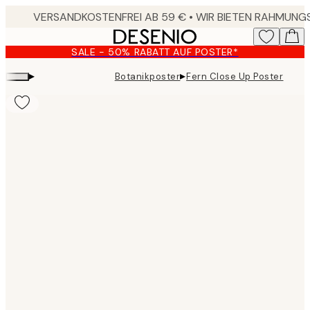
Skip
to
main
SALE - 50% RABATT AUF POSTER*
content.
▸
▸
Botanikposter
Fern Close Up Poster
Product
images