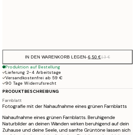
16,2
50x70 cm
32,
Frame
options
IN DEN WARENKORB LEGEN
-
6,50 €
13 €
Produktion auf Bestellung
Lieferung 2-4 Arbeitstage
Versandkostenfrei ab 59 €
90 Tage Widerrufsrecht
PRODUKTBESCHREIBUNG
Farnblatt
Fotografie mit der Nahaufnahme eines grünen Farnblatts
Nahaufnahme eines grünen Farnblatts. Beruhigende
Naturbilder an deinen Wänden wirken beruhigend auf dein
Zuhause und deine Seele, und sanfte Grüntöne lassen sich