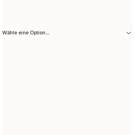
Wähle eine Option...
10,9
30x40 cm
21,