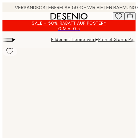
Skip
to
main
SALE - 50% RABATT AUF POSTER*
content.
0 Min.
0 s
Gültig
bis:
▸
▸
Bilder mit Tiermotiven
Path of Giants Post
2026-
08-
09
Product