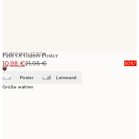
images
STUDIO COLLECTION
Path Of Giants Poster
10,98 €
21,95 €
50%*
Poster
Leinwand
Größe wählen