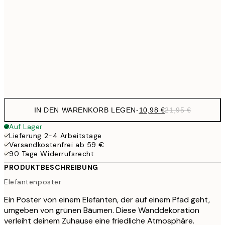
15,2
40x50 cm
30,
1
50x70 cm
Frame
options
IN DEN WARENKORB LEGEN
-
10,98 €
21,95 €
Auf Lager
Lieferung 2-4 Arbeitstage
Versandkostenfrei ab 59 €
90 Tage Widerrufsrecht
PRODUKTBESCHREIBUNG
Elefantenposter
Ein Poster von einem Elefanten, der auf einem Pfad geht,
umgeben von grünen Bäumen. Diese Wanddekoration
verleiht deinem Zuhause eine friedliche Atmosphäre.