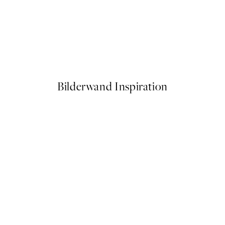
50%*
Artful Lines No5 Poster
Ab 9,98 €
19,95 €
Bilderwand Inspiration