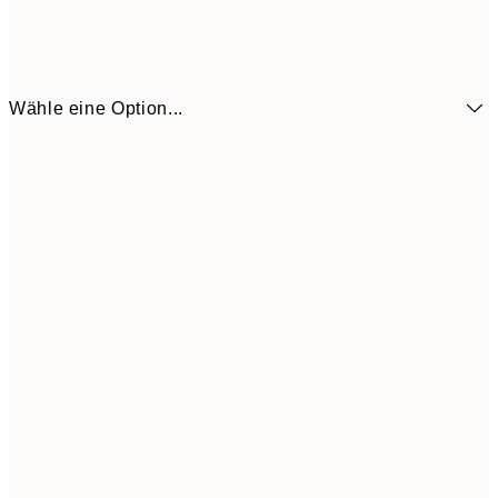
Wähle eine Option...
6,
21x30 cm
9,