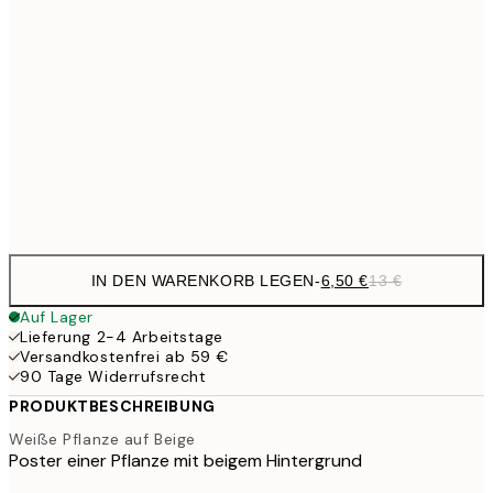
30x40 cm
19,
13,7
40x50 cm
27,
16,2
50x70 cm
32,
Frame
options
IN DEN WARENKORB LEGEN
-
6,50 €
13 €
Auf Lager
Lieferung 2-4 Arbeitstage
Versandkostenfrei ab 59 €
90 Tage Widerrufsrecht
PRODUKTBESCHREIBUNG
Weiße Pflanze auf Beige
Poster einer Pflanze mit beigem Hintergrund