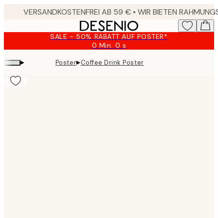
Skip
to
main
SALE - 50% RABATT AUF POSTER*
content.
0 Min.
0 s
Gültig
bis:
▸
▸
Poster
Coffee Drink Poster
2026-
08-
09
Product