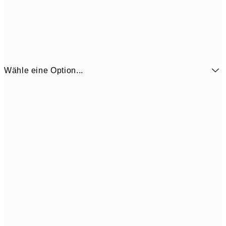
Wähle eine Option...
6,
21x30 cm