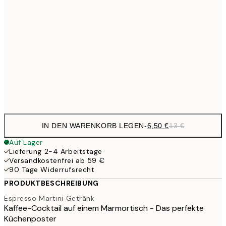
9,
30x40 cm
19,
16,2
50x70 cm
32,
Frame
options
IN DEN WARENKORB LEGEN
-
6,50 €
13 €
Auf Lager
Lieferung 2-4 Arbeitstage
Versandkostenfrei ab 59 €
90 Tage Widerrufsrecht
PRODUKTBESCHREIBUNG
Espresso Martini Getränk
Kaffee-Cocktail auf einem Marmortisch - Das perfekte
Küchenposter