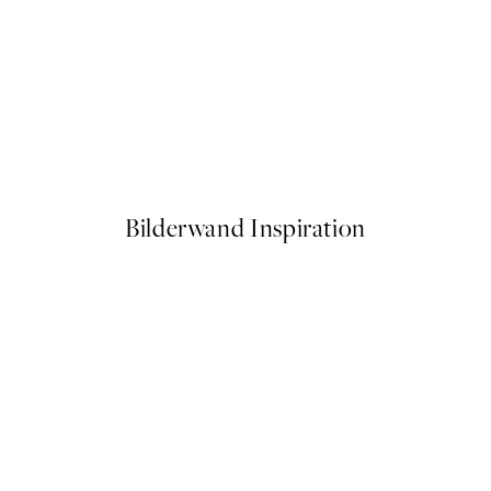
50%*
Afternoon Lemons Poster
Ab 6,50 €
13 €
Bilderwand Inspiration