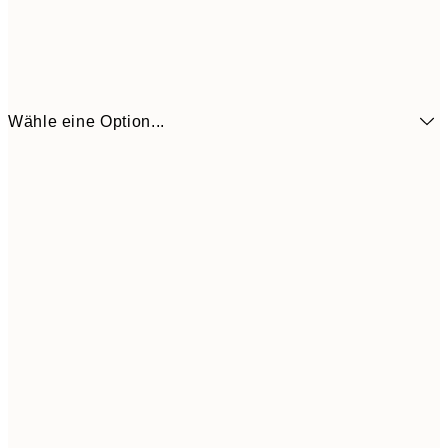
Wähle eine Option...
3,
21x30 cm