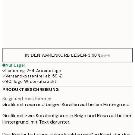
9,
50x70 cm
32,
Frame
options
IN DEN WARENKORB LEGEN
-
3,90 €
13 €
Auf Lager
Lieferung 2-4 Arbeitstage
Versandkostenfrei ab 59 €
90 Tage Widerrufsrecht
PRODUKTBESCHREIBUNG
Beige und rosa Formen
Grafik mit rosa und beigen Korallen auf hellem Hintergrund
Grafik mit zwei Korallenfiguren in Beige und Rosa auf hellem
Hintergrund, mit Text darunter.
Das Poster hat einen aufgedruckten weißen Rand, der das