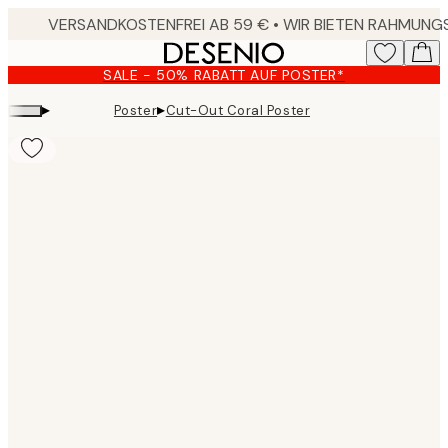
Skip
to
main
SALE - 50% RABATT AUF POSTER*
content.
▸
▸
Poster
Cut-Out Coral Poster
Product
images