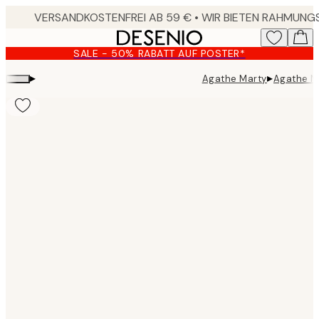
Skip
to
main
SALE - 50% RABATT AUF POSTER*
content.
▸
▸
Agathe Marty
Agathe Ma
Product
images