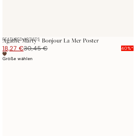
FEATURED ARTISTS
Agathe Marty - Bonjour La Mer Poster
18,27 €
30,45 €
40%*
Größe wählen