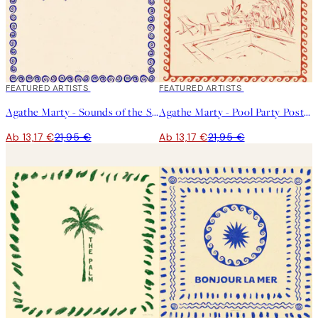
40%*
FEATURED ARTISTS
40%*
FEATURED ARTISTS
Agathe Marty - Sounds of the Sea Poster
Agathe Marty - Pool Party Poster
Ab 13,17 €
21,95 €
Ab 13,17 €
21,95 €