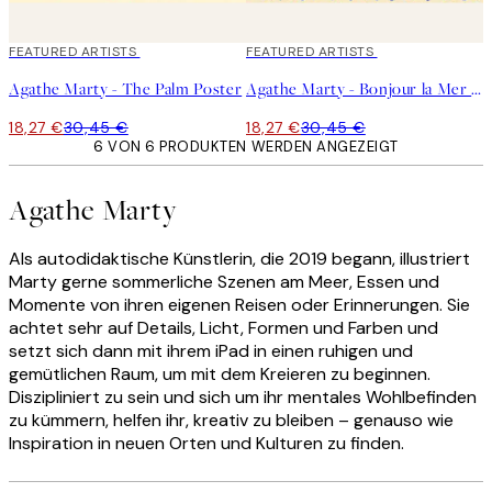
40%*
FEATURED ARTISTS
40%*
FEATURED ARTISTS
Agathe Marty - The Palm Poster
Agathe Marty - Bonjour la Mer Poster
18,27 €
30,45 €
18,27 €
30,45 €
6 VON 6 PRODUKTEN WERDEN ANGEZEIGT
Agathe Marty
Als autodidaktische Künstlerin, die 2019 begann, illustriert
Marty gerne sommerliche Szenen am Meer, Essen und
Momente von ihren eigenen Reisen oder Erinnerungen. Sie
achtet sehr auf Details, Licht, Formen und Farben und
setzt sich dann mit ihrem iPad in einen ruhigen und
gemütlichen Raum, um mit dem Kreieren zu beginnen.
Diszipliniert zu sein und sich um ihr mentales Wohlbefinden
zu kümmern, helfen ihr, kreativ zu bleiben – genauso wie
Inspiration in neuen Orten und Kulturen zu finden.