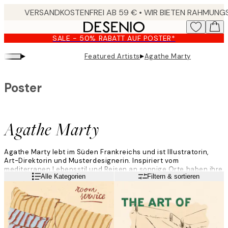
Skip
to
main
SALE - 50% RABATT AUF POSTER*
content.
▸
▸
Featured Artists
Agathe Marty
Poster
Agathe Marty
Agathe Marty lebt im Süden Frankreichs und ist Illustratorin,
Art-Direktorin und Musterdesignerin. Inspiriert vom
mediterranen Lebensstil und Reisen an sonnige Orte haben ihre
Weiterlesen
Alle Kategorien
Filtern & sortieren
Illustrationen eine leichte und fröhliche Note. Sie skizziert
ziemlich intuitiv und erstellt manchmal Moodboards auf
Pinterest oder Instagram, um sich selbst einen kreativen Schub
zu geben.