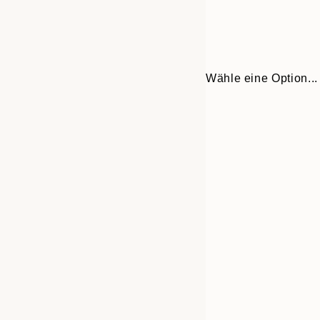
Wähle eine Option...
Frame
30x40 cm
options