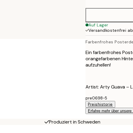
50x70 cm
70x100 cm
Auf Lager
Versandkostenfrei a
100x150 cm
Farbenfrohes Posterd
Ein farbenfrohes Poste
orangefarbenen Hinte
aufzuhellen!
Artist: Arty Guava – 
pre0698-5
Preishistorie
Erfahre mehr über unsere
Produziert in Schweden