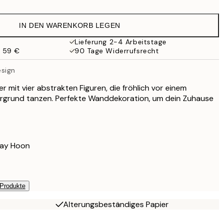
22,80 €
38 €
IN DEN WARENKORB LEGEN
32,67 €
54,45 €
Lieferung 2-4 Arbeitstage
b 59 €
90 Tage Widerrufsrecht
71,40 €
119 €
esign
r mit vier abstrakten Figuren, die fröhlich vor einem
rgrund tanzen. Perfekte Wanddekoration, um dein Zuhause
Lay Hoon
 Produkte
Alterungsbeständiges Papier