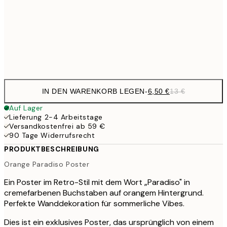
59,5
100x150 cm
1
Frame
options
IN DEN WARENKORB LEGEN
-
6,50 €
13 €
Auf Lager
Lieferung 2-4 Arbeitstage
Versandkostenfrei ab 59 €
90 Tage Widerrufsrecht
PRODUKTBESCHREIBUNG
Orange Paradiso Poster
Ein Poster im Retro-Stil mit dem Wort „Paradiso" in
cremefarbenen Buchstaben auf orangem Hintergrund.
Perfekte Wanddekoration für sommerliche Vibes.
Dies ist ein exklusives Poster, das ursprünglich von einem