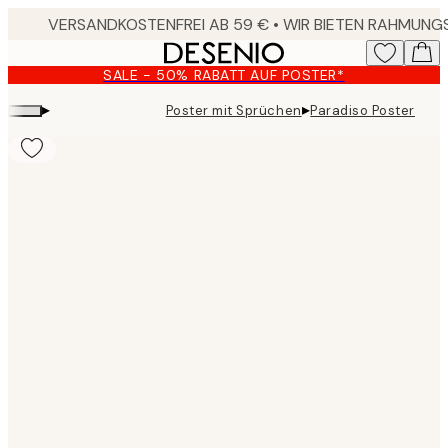
Skip
to
main
SALE - 50% RABATT AUF POSTER*
content.
▸
▸
Poster mit Sprüchen
Paradiso Poster
Product
images