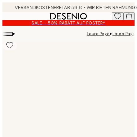
Skip
to
main
SALE - 50% RABATT AUF POSTER*
content.
▸
▸
Laura Page
Laura Page 
Product
images