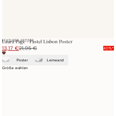
FEATURED ARTISTS
Laura Page - Pastel Lisbon Poster
13,17 €
21,95 €
40%*
Poster
Leinwand
Größe wählen