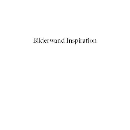
50%*
spa Poster
Christmas in Town Poster
Ab 3,98 €
7,95 €
Bilderwand Inspiration