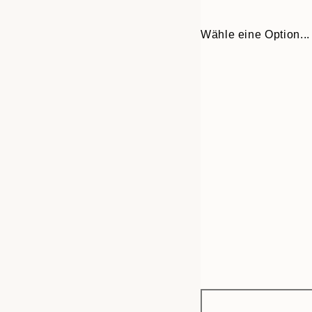
Wähle eine Option...
Frame
30x40 cm
options