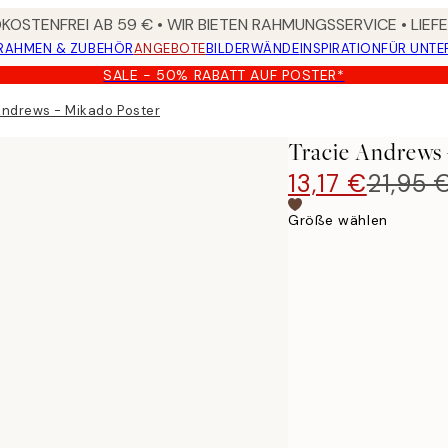
OSTENFREI AB 59 € • WIR BIETEN RAHMUNGSSERVICE • LIE
RAHMEN & ZUBEHÖR
ANGEBOTE
BILDERWÄNDE
INSPIRATION
FÜR UNT
SALE - 50% RABATT AUF POSTER*
Andrews - Mikado Poster
Tracie Andrews 
13,17 €
21,95 
Größe wählen