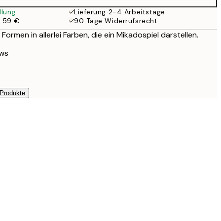
llung
Lieferung 2-4 Arbeitstage
b 59 €
90 Tage Widerrufsrecht
ormen in allerlei Farben, die ein Mikadospiel darstellen.
ews
 Produkte