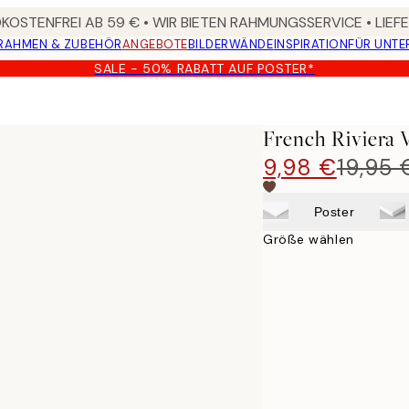
OSTENFREI AB 59 € • WIR BIETEN RAHMUNGSSERVICE • LIE
RAHMEN & ZUBEHÖR
ANGEBOTE
BILDERWÄNDE
INSPIRATION
FÜR UNT
SALE - 50% RABATT AUF POSTER*
French Riviera 
9,98 €
19,95 
Poster
Größe wählen