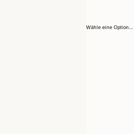
Wähle eine Option...
Frame
30x40 cm
options
50x70 cm