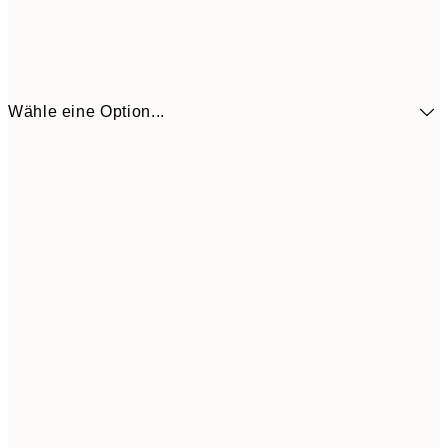
Wähle eine Option...
41,3
30x40 cm