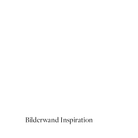
50%*
No Place Like Home Poster
Ab 3,98 €
7,95 €
Bilderwand Inspiration