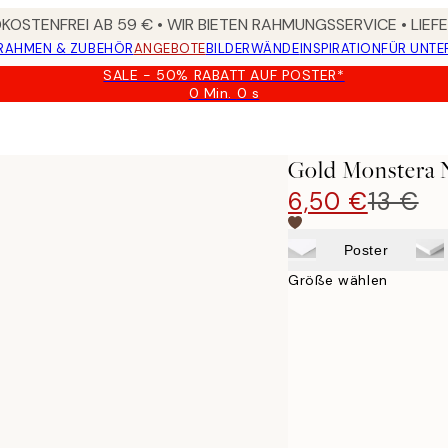
OSTENFREI AB 59 € • WIR BIETEN RAHMUNGSSERVICE • LIE
RAHMEN & ZUBEHÖR
ANGEBOTE
BILDERWÄNDE
INSPIRATION
FÜR UNT
SALE - 50% RABATT AUF POSTER*
0 Min.
0 s
Gültig
bis:
2026-
08-
Gold Monstera 
09
6,50 €
13 €
Poster
Größe wählen