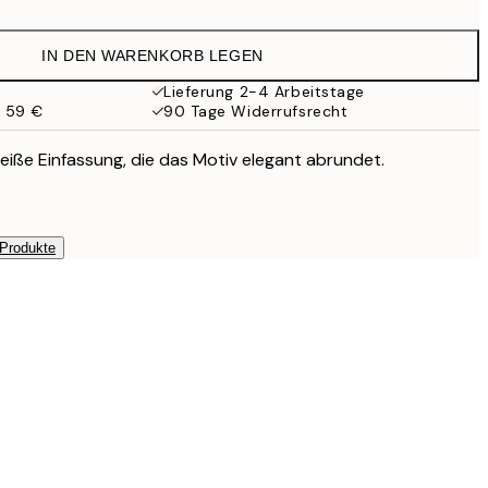
9,98 €
19,95 €
IN DEN WARENKORB LEGEN
16,23 €
32,45 €
Lieferung 2-4 Arbeitstage
b 59 €
90 Tage Widerrufsrecht
eiße Einfassung, die das Motiv elegant abrundet.
 Produkte