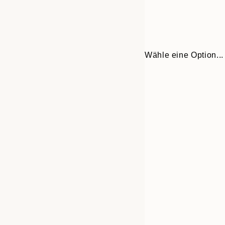
Wähle eine Option...
Frame
21x30 cm
options