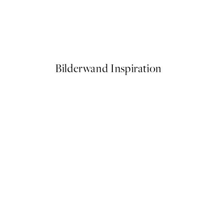
50%*
Kamisaka Sekka - A Thousand
Ab 9,98 €
19,95 €
Bilderwand Inspiration