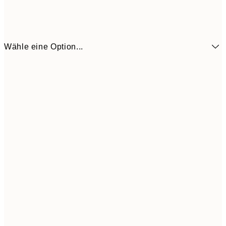
Wähle eine Option...
3,
13x18 cm
7,
6,