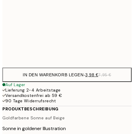
21x30 cm
9,
30x40 cm
19,
16,2
50x70 cm
32,
Frame
options
IN DEN WARENKORB LEGEN
-
3,98 €
7,95 €
Auf Lager
Lieferung 2-4 Arbeitstage
Versandkostenfrei ab 59 €
90 Tage Widerrufsrecht
PRODUKTBESCHREIBUNG
Goldfarbene Sonne auf Beige
Sonne in goldener Illustration