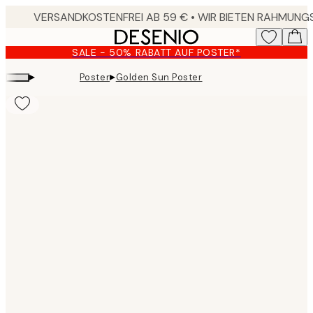
Skip
to
main
SALE - 50% RABATT AUF POSTER*
content.
▸
▸
Poster
Golden Sun Poster
Product
images