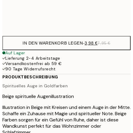
32,
Frame
options
IN DEN WARENKORB LEGEN
-
3,98 €
7,95 €
Auf Lager
Lieferung 2-4 Arbeitstage
Versandkostenfrei ab 59 €
90 Tage Widerrufsrecht
PRODUKTBESCHREIBUNG
Spirituelles Auge in Goldfarben
Beige spirituelle Augenillustration
Illustration in Beige mit Kreisen und einem Auge in der Mitte.
Schaffe ein Zuhause mit Magie und spiritueller Note. Beige
Farben sorgen für ein Gefühl von Ruhe, daher ist diese
Wandkunst perfekt für das Wohnzimmer oder
Schlafzimmer.