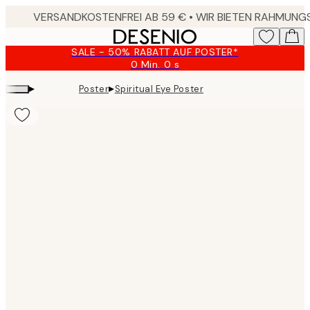
Skip
to
main
SALE - 50% RABATT AUF POSTER*
content.
0 Min.
0 s
Gültig
bis:
▸
▸
Poster
Spiritual Eye Poster
2026-
08-
09
Product