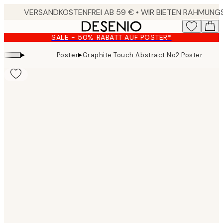
Skip
to
main
SALE - 50% RABATT AUF POSTER*
content.
▸
▸
Poster
Graphite Touch Abstract No2 Poster
Product
images