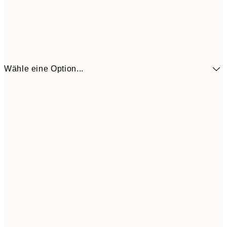
Wähle eine Option...
10,9
30x40 cm