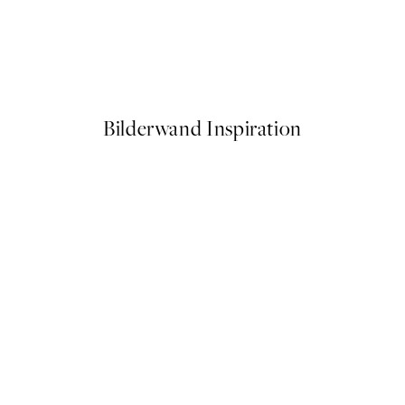
50%*
1 Poster
Abstract Lines No2 Poster
Ab 6,50 €
13 €
Bilderwand Inspiration