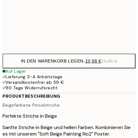
21,
1
50x70 cm
Frame
options
IN DEN WARENKORB LEGEN
-
10,98 €
21,95 €
Auf Lager
Lieferung 2-4 Arbeitstage
Versandkostenfrei ab 59 €
90 Tage Widerrufsrecht
PRODUKTBESCHREIBUNG
Beigefarbene Pinselstriche
Perfekte Striche in Beige
Sanfte Striche in Beige und hellen Farben. Kombinieren Sie
es mit unserem "Soft Beige Painting No2" Poster.