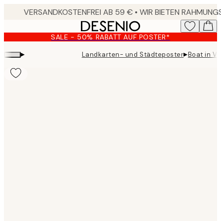
Skip
to
main
SALE - 50% RABATT AUF POSTER*
content.
▸
▸
Landkarten- und Städteposter
Boat in V
Product
images