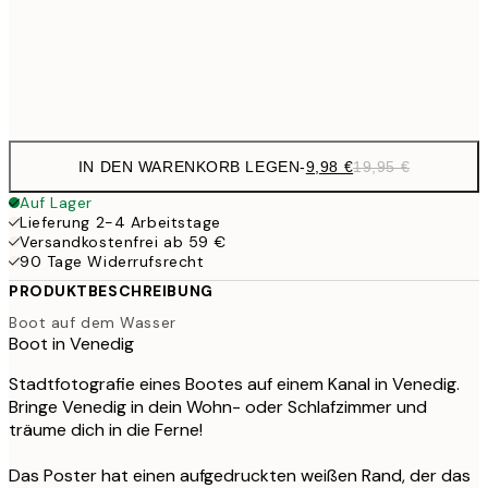
32,
Frame
options
IN DEN WARENKORB LEGEN
-
9,98 €
19,95 €
Auf Lager
Lieferung 2-4 Arbeitstage
Versandkostenfrei ab 59 €
90 Tage Widerrufsrecht
PRODUKTBESCHREIBUNG
Boot auf dem Wasser
Boot in Venedig
Stadtfotografie eines Bootes auf einem Kanal in Venedig.
Bringe Venedig in dein Wohn- oder Schlafzimmer und
träume dich in die Ferne!
Das Poster hat einen aufgedruckten weißen Rand, der das