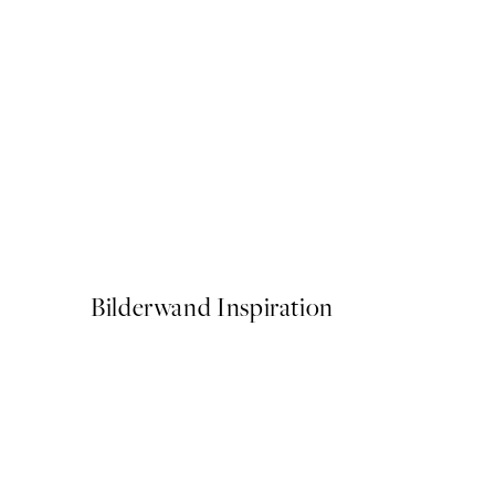
50%*
Playful Penguin Poster
Ab 6,50 €
13 €
Bilderwand Inspiration