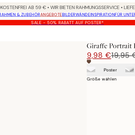
OSTENFREI AB 59 € • WIR BIETEN RAHMUNGSSERVICE • LIE
RAHMEN & ZUBEHÖR
ANGEBOTE
BILDERWÄNDE
INSPIRATION
FÜR UNT
SALE - 50% RABATT AUF POSTER*
Giraffe Portrait
9,98 €
19,95 
Poster
Größe wählen