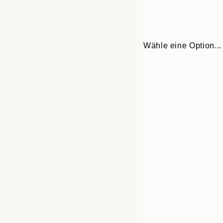
Wähle eine Option...
Frame
30x40 cm
options
50x70 cm