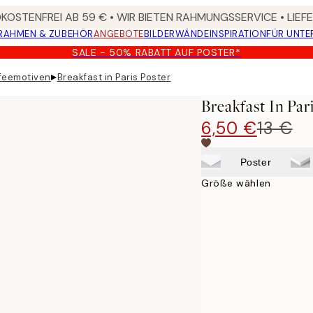
OSTENFREI AB 59 € • WIR BIETEN RAHMUNGSSERVICE • LIE
RAHMEN & ZUBEHÖR
ANGEBOTE
BILDERWÄNDE
INSPIRATION
FÜR UNT
SALE - 50% RABATT AUF POSTER*
▸
ffeemotiven
Breakfast in Paris Poster
Breakfast In Par
6,50 €
13 €
Poster
Größe wählen