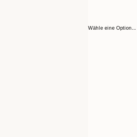
Wähle eine Option...
Frame
21x30 cm
options
30x40 cm