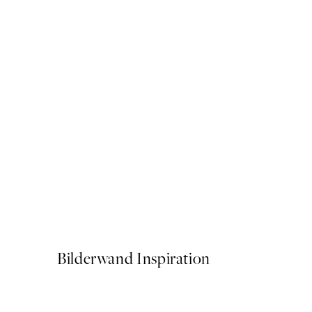
50%*
Soft Abstract Lines No1 Po
Ab 7,50 €
15 €
Bilderwand Inspiration