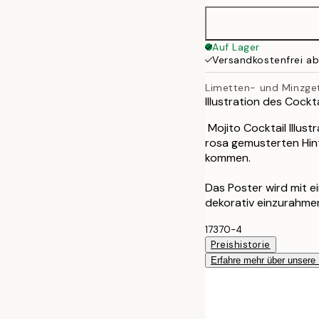
50x70 cm
Auf Lager
Versandkostenfrei a
Limetten- und Minzge
Illustration des Cockt
Mojito Cocktail Illus
rosa gemusterten Hint
kommen.
Das Poster wird mit 
dekorativ einzurahme
17370-4
Preishistorie
Erfahre mehr über unsere