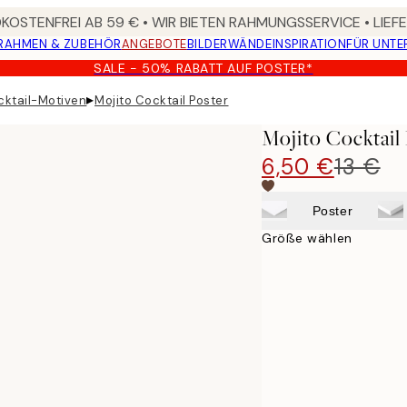
OSTENFREI AB 59 € • WIR BIETEN RAHMUNGSSERVICE • LIE
RAHMEN & ZUBEHÖR
ANGEBOTE
BILDERWÄNDE
INSPIRATION
FÜR UNT
SALE - 50% RABATT AUF POSTER*
▸
cktail-Motiven
Mojito Cocktail Poster
Mojito Cocktail
6,50 €
13 €
Poster
Größe wählen