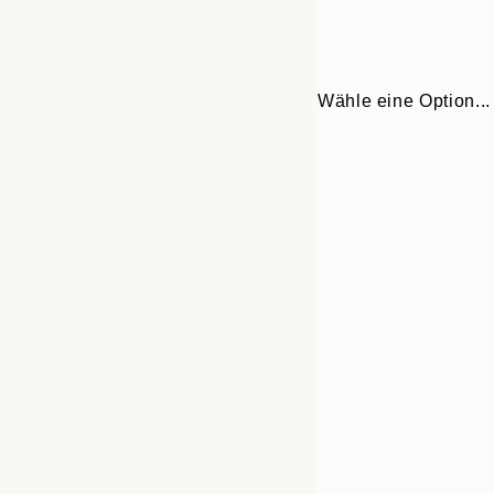
Wähle eine Option...
Frame
21x30 cm
options
30x40 cm