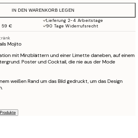
19,95 €
IN DEN WARENKORB LEGEN
16,23 €
32,45 €
Lieferung 2-4 Arbeitstage
b 59 €
90 Tage Widerrufsrecht
tränk
ails Mojito
tration mit Minzblättern und einer Limette daneben, auf einem
ergrund. Poster und Cocktail, die nie aus der Mode
einem weißen Rand um das Bild gedruckt, um das Design
n.
 Produkte