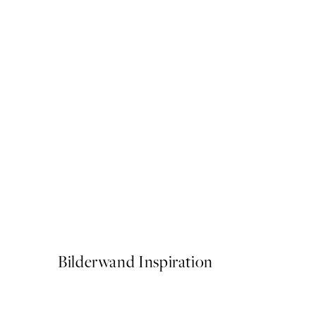
50%*
Après Ski Cocktail Club Pos
Ab 6,50 €
13 €
Bilderwand Inspiration