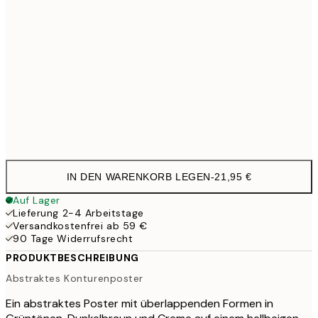
70x100 cm
54,4
100x150 cm
11
Frame
options
IN DEN WARENKORB LEGEN
-
21,95 €
Auf Lager
Lieferung 2-4 Arbeitstage
Versandkostenfrei ab 59 €
90 Tage Widerrufsrecht
PRODUKTBESCHREIBUNG
Abstraktes Konturenposter
Ein abstraktes Poster mit überlappenden Formen in