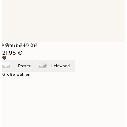
EVERYTHING IS ART
Contour Poster
21,95 €
Poster
Leinwand
Größe wählen