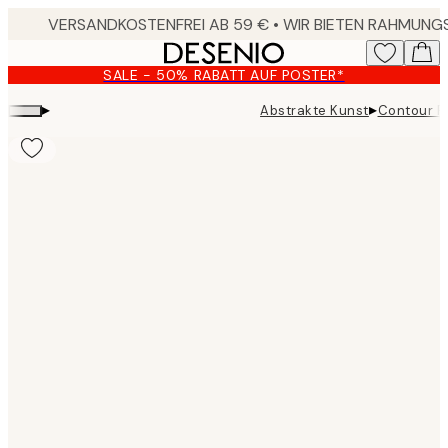
Skip
to
main
SALE - 50% RABATT AUF POSTER*
content.
▸
▸
Abstrakte Kunst
Contour P
Product
images