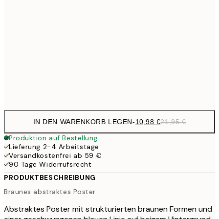
27,2
70x100 cm
54,
59,5
100x150 cm
1
Frame
options
IN DEN WARENKORB LEGEN
-
10,98 €
21,95 €
Produktion auf Bestellung
Lieferung 2-4 Arbeitstage
Versandkostenfrei ab 59 €
90 Tage Widerrufsrecht
PRODUKTBESCHREIBUNG
Braunes abstraktes Poster
Abstraktes Poster mit strukturierten braunen Formen und