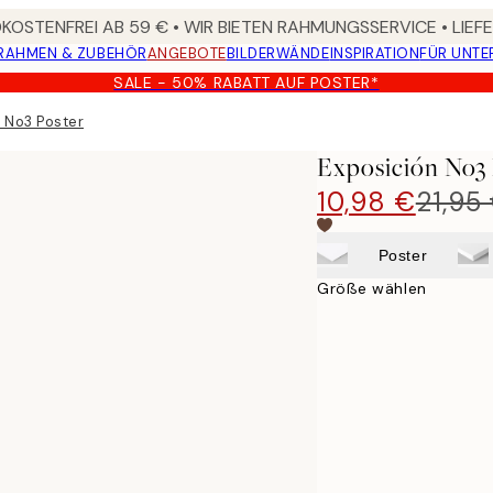
OSTENFREI AB 59 € • WIR BIETEN RAHMUNGSSERVICE • LIE
RAHMEN & ZUBEHÖR
ANGEBOTE
BILDERWÄNDE
INSPIRATION
FÜR UNT
SALE - 50% RABATT AUF POSTER*
 No3 Poster
Exposición No3 
10,98 €
21,95
Poster
Größe wählen