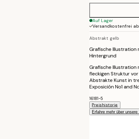
Auf Lager
Versandkostenfrei a
Abstrakt gelb
Grafische Illustratio
Hintergrund
Grafische Illustration
fleckigen Struktur vo
Abstrakte Kunst in tr
Exposición No1 and No
16181-5
Preishistorie
Erfahre mehr über unsere