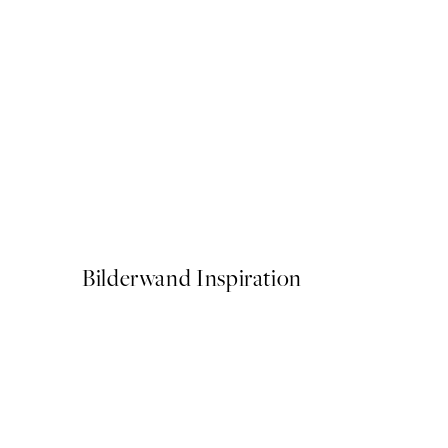
50%*
Choose a Happy Life Orang
Ab 6,50 €
13 €
Bilderwand Inspiration