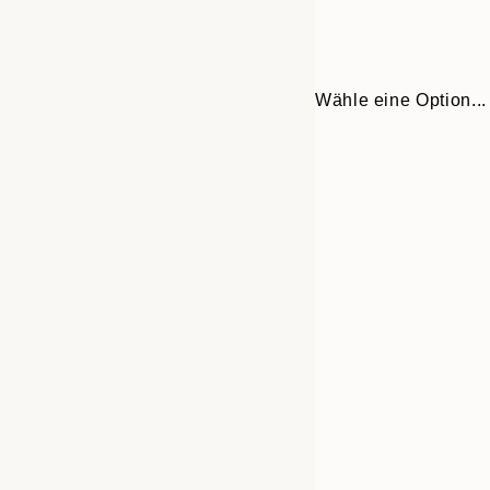
Wähle eine Option...
Frame
30x40 cm
options
50x70 cm