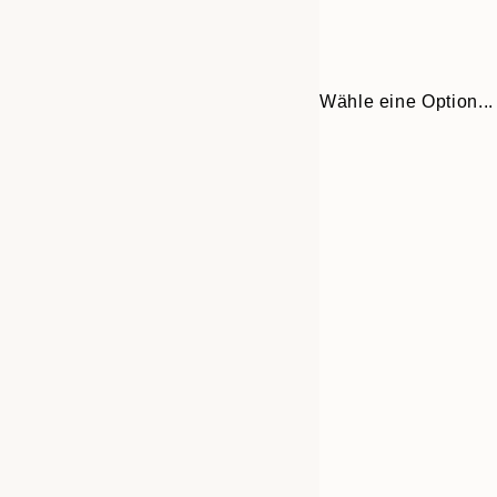
Wähle eine Option...
Frame
50x50 cm
options