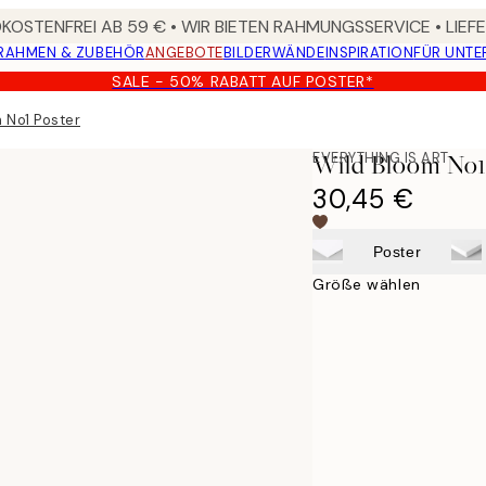
OSTENFREI AB 59 € • WIR BIETEN RAHMUNGSSERVICE • LIE
RAHMEN & ZUBEHÖR
ANGEBOTE
BILDERWÄNDE
INSPIRATION
FÜR UNT
SALE - 50% RABATT AUF POSTER*
 No1 Poster
EVERYTHING IS ART
Wild Bloom No1
30,45 €
Poster
Größe wählen