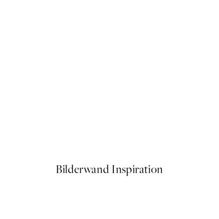
50%*
oster
Abstract Green Shapes No1 P
Ab 6,50 €
13 €
Bilderwand Inspiration