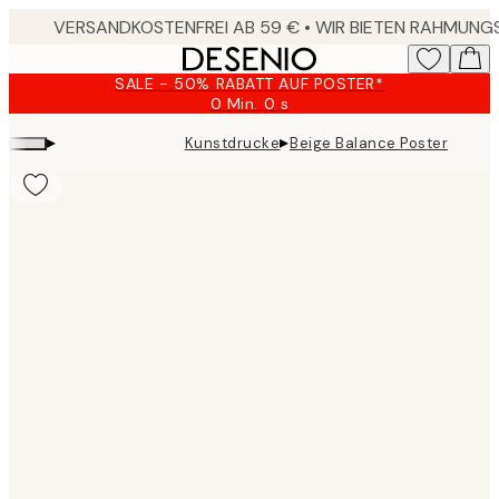
Skip
to
main
SALE - 50% RABATT AUF POSTER*
content.
0 Min.
0 s
Gültig
bis:
▸
▸
Kunstdrucke
Beige Balance Poster
2026-
08-
09
Product