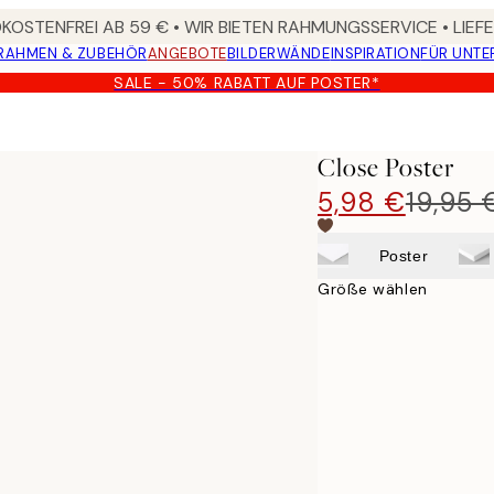
OSTENFREI AB 59 € • WIR BIETEN RAHMUNGSSERVICE • LIE
RAHMEN & ZUBEHÖR
ANGEBOTE
BILDERWÄNDE
INSPIRATION
FÜR UNT
SALE - 50% RABATT AUF POSTER*
Close Poster
5,98 €
19,95 
Poster
Größe wählen