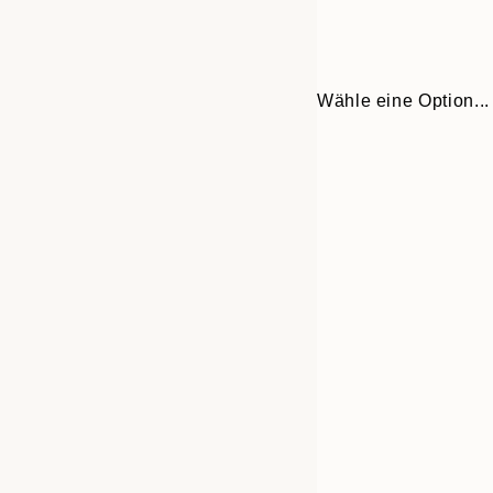
Wähle eine Option...
Frame
30x40 cm
options
40x50 cm