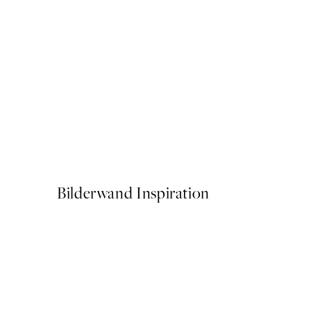
-70%
Outlet
Moon Phases Poster
Ab 6,58 €
21,95 €
Bilderwand Inspiration