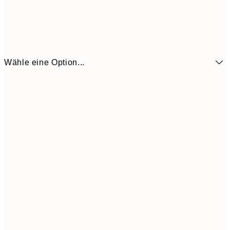
Wähle eine Option...
14,7
70x100 cm