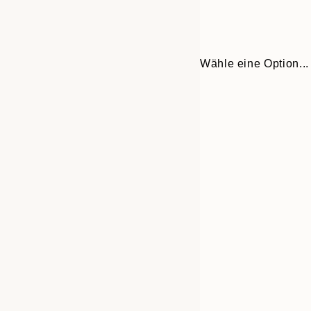
Wähle eine Option...
Frame
50x70 cm
options
70x100 cm