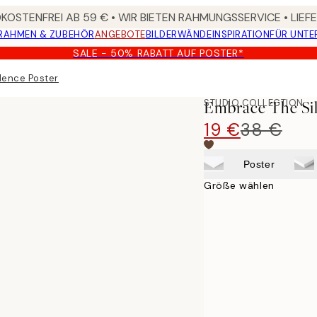
OSTENFREI AB 59 € • WIR BIETEN RAHMUNGSSERVICE • LIE
RAHMEN & ZUBEHÖR
ANGEBOTE
BILDERWÄNDE
INSPIRATION
FÜR UNT
SALE - 50% RABATT AUF POSTER*
lence Poster
STUDIO COLLECTION
Embrace The Sil
19 €
38 €
Poster
Größe wählen