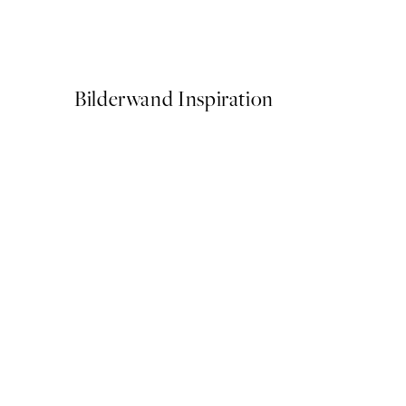
The Good News Café Poste
Ab 7,50 €
15 €
Bilderwand Inspiration