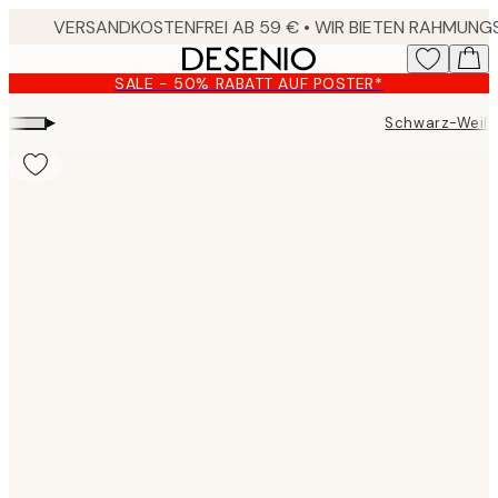
Skip
to
main
SALE - 50% RABATT AUF POSTER*
content.
▸
Schwarz-Weiß 
Product
images