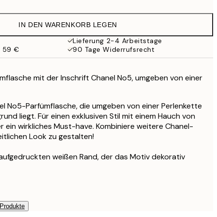
9,98 €
19,95 €
IN DEN WARENKORB LEGEN
16,23 €
32,45 €
Lieferung 2-4 Arbeitstage
b 59 €
90 Tage Widerrufsrecht
ümflasche mit der Inschrift Chanel No5, umgeben von einer
el No5-Parfümflasche, die umgeben von einer Perlenkette
rund liegt. Für einen exklusiven Stil mit einem Hauch von
er ein wirkliches Must-have. Kombiniere weitere Chanel-
itlichen Look zu gestalten!
 aufgedruckten weißen Rand, der das Motiv dekorativ
 Produkte