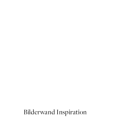
50%*
Rosé Flowers Poster
Ab 6,50 €
13 €
Bilderwand Inspiration