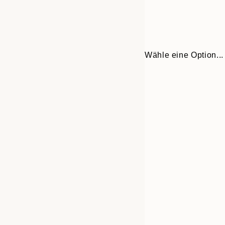
Wähle eine Option...
Frame
21x30 cm
options