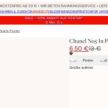
OSTENFREI AB 59 € • WIR BIETEN RAHMUNGSSERVICE • LIE
RAHMEN & ZUBEHÖR
ANGEBOTE
BILDERWÄNDE
INSPIRATION
FÜR UNT
SALE - 50% RABATT AUF POSTER*
0 Min.
0 s
Gültig
bis:
Pearls Poster
2026-
08-
Chanel No5 In P
09
6,50 €
13 €
Poster
Größe wählen