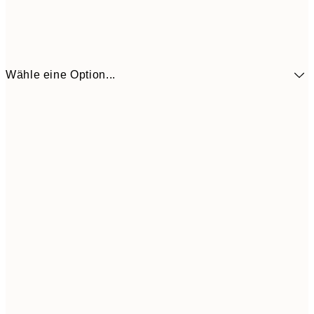
Wähle eine Option...
5,
30x40 cm
19,