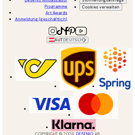
Desenio Ambassador
Stornierungsanfrage
Programme
Cookies verwalten
Art Awards
Anmeldung (geschäftlich)
AUT
DEUTSCH
COPYRIGHT ©
2026
,
DESENIO
AB