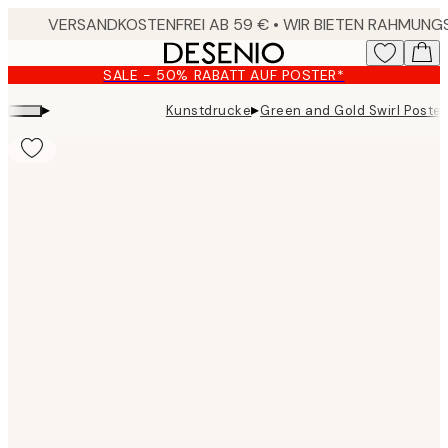
Skip
to
main
SALE - 50% RABATT AUF POSTER*
content.
▸
▸
Kunstdrucke
Green and Gold Swirl Poster
Product
images