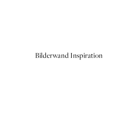
50%*
Fleur Poster
Cool People Poster
Ab 7,50 €
15 €
Bilderwand Inspiration