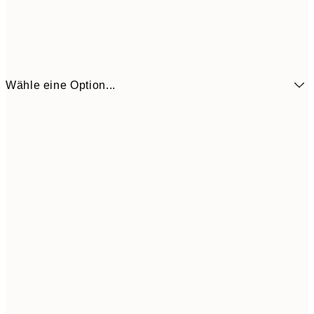
Wähle eine Option...
7,
21x30 cm