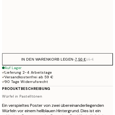
10,9
30x40 cm
21,
1
50x70 cm
Frame
options
IN DEN WARENKORB LEGEN
-
7,50 €
15 €
Auf Lager
Lieferung 2-4 Arbeitstage
Versandkostenfrei ab 59 €
90 Tage Widerrufsrecht
PRODUKTBESCHREIBUNG
Würfel in Pastelltönen
Ein verspieltes Poster von zwei übereinanderliegenden
Würfeln vor einem hellblauen Hintergrund. Dies ist ein