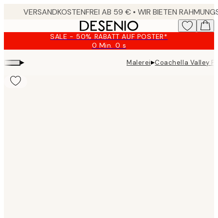
Skip
to
main
SALE - 50% RABATT AUF POSTER*
content.
0 Min.
0 s
Gültig
bis:
▸
▸
Malerei
Coachella Valley P
2026-
08-
09
Product