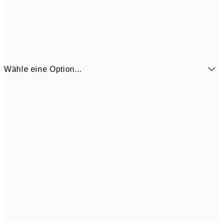
Wähle eine Option...
14,7
70x100 cm