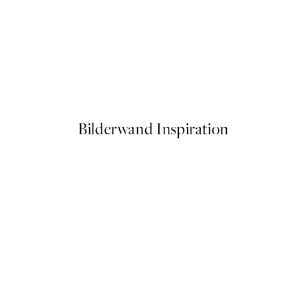
50%*
n Poster
Oranges Illustration Poster
Ab 6,50 €
13 €
Bilderwand Inspiration