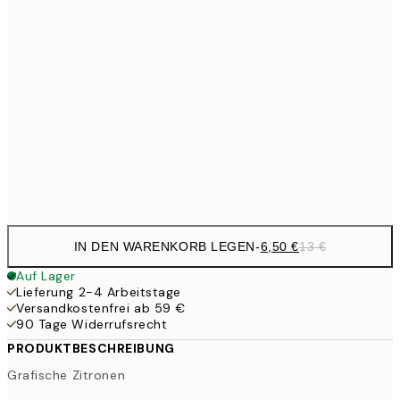
6,
21x30 cm
9,
30x40 cm
19,
16,2
50x70 cm
32,
Frame
options
IN DEN WARENKORB LEGEN
-
6,50 €
13 €
Auf Lager
Lieferung 2-4 Arbeitstage
Versandkostenfrei ab 59 €
90 Tage Widerrufsrecht
PRODUKTBESCHREIBUNG
Grafische Zitronen