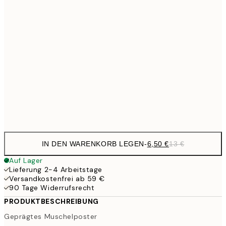
13,7
40x50 cm
27,
16,2
50x70 cm
32,
59,5
100x150 cm
1
Frame
options
IN DEN WARENKORB LEGEN
-
6,50 €
13 €
Auf Lager
Lieferung 2-4 Arbeitstage
Versandkostenfrei ab 59 €
90 Tage Widerrufsrecht
PRODUKTBESCHREIBUNG
Geprägtes Muschelposter