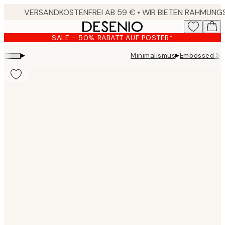
Skip
to
main
SALE - 50% RABATT AUF POSTER*
content.
▸
▸
Minimalismus
Embossed Sca
Product
images