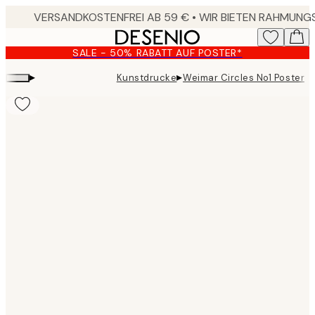
Skip
to
main
SALE - 50% RABATT AUF POSTER*
content.
▸
▸
Kunstdrucke
Weimar Circles No1 Poster
Product
images