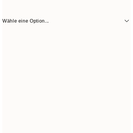
Wähle eine Option...
1
50x70 cm