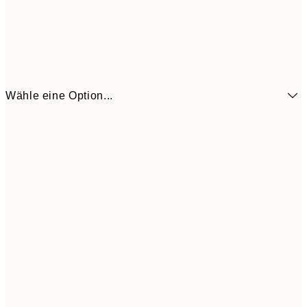
Wähle eine Option...
7,
21x30 cm