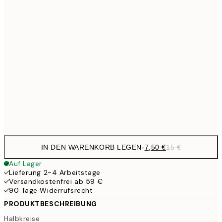
10,9
30x40 cm
21,
1
50x70 cm
59,5
100x150 cm
1
Frame
options
IN DEN WARENKORB LEGEN
-
7,50 €
15 €
Auf Lager
Lieferung 2-4 Arbeitstage
Versandkostenfrei ab 59 €
90 Tage Widerrufsrecht
PRODUKTBESCHREIBUNG
Halbkreise