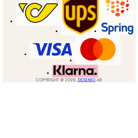
COPYRIGHT ©
2026
,
DESENIO
AB