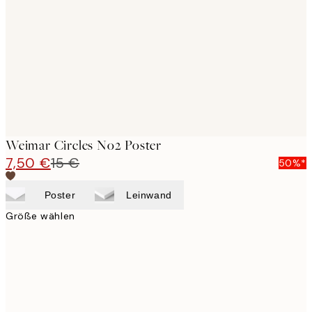
images
Weimar Circles No2 Poster
7,50 €
15 €
50%*
Poster
Leinwand
Größe wählen