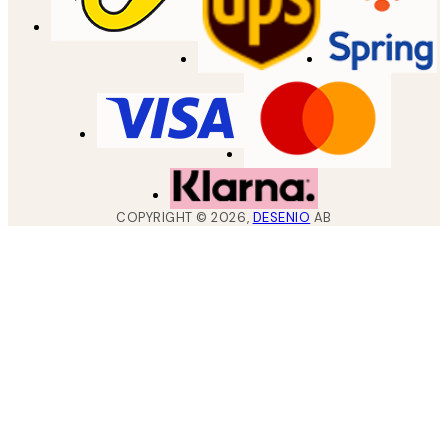
COPYRIGHT ©
2026
,
DESENIO
AB