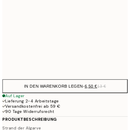
9,
30x40 cm
19,
13,7
40x50 cm
27,
16,2
50x70 cm
32,
Frame
options
IN DEN WARENKORB LEGEN
-
6,50 €
13 €
Auf Lager
Lieferung 2-4 Arbeitstage
Versandkostenfrei ab 59 €
90 Tage Widerrufsrecht
PRODUKTBESCHREIBUNG
Strand der Algarve