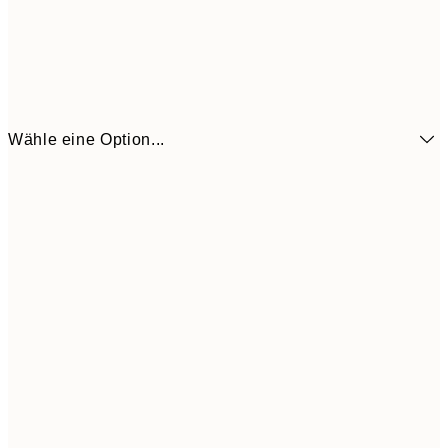
Wähle eine Option...
6,
21x30 cm