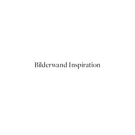
50%*
Cottongrass Poster
Ab 6,50 €
13 €
Bilderwand Inspiration