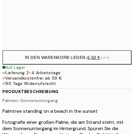
19,
16,2
50x70 cm
32,
Frame
options
IN DEN WARENKORB LEGEN
-
6,50 €
13 €
Auf Lager
Lieferung 2-4 Arbeitstage
Versandkostenfrei ab 59 €
90 Tage Widerrufsrecht
PRODUKTBESCHREIBUNG
Palmen-Sonnenuntergang
Palmtree standing on a beach in the sunset
Fotografie einer großen Palme, die am Strand steht, mit
dem Sonnenuntergang im Hintergrund. Spüren Sie die