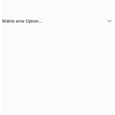
Wähle eine Option...
6,
21x30 cm
9,
30x40 cm