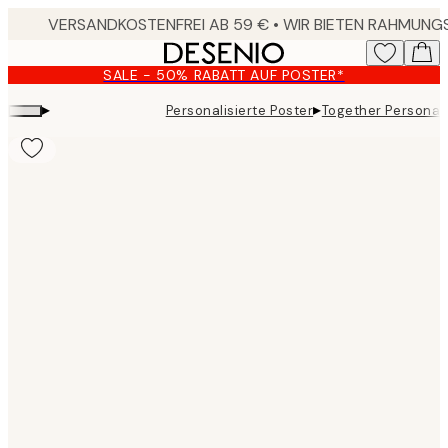
Skip
to
main
SALE - 50% RABATT AUF POSTER*
content.
▸
▸
Personalisierte Poster
Together Personal
Product
images