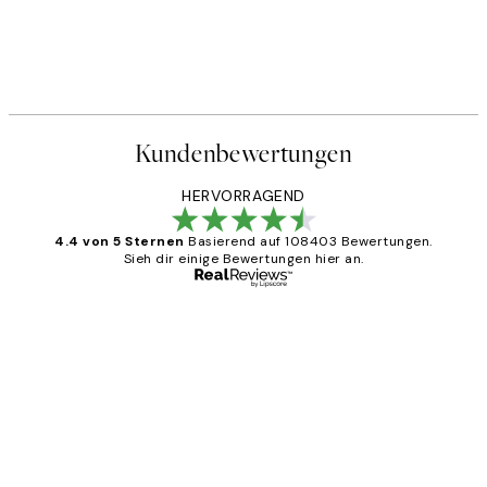
50%*
Traces of Light No2 Poster
Ab 7,50 €
15 €
Kundenbewertungen
HERVORRAGEND
4.4 von 5 Sternen
Basierend auf 108403 Bewertungen.
Sieh dir einige Bewertungen hier an.
Verifizierter Käufer
Kundenbewertungen
Great
1 Jun
Maja S