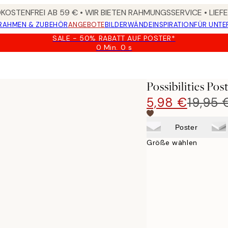
OSTENFREI AB 59 € • WIR BIETEN RAHMUNGSSERVICE • LIE
RAHMEN & ZUBEHÖR
ANGEBOTE
BILDERWÄNDE
INSPIRATION
FÜR UNT
SALE - 50% RABATT AUF POSTER*
0 Min.
0 s
Gültig
bis:
2026-
08-
Possibilities Pos
09
5,98 €
19,95 
Poster
Größe wählen