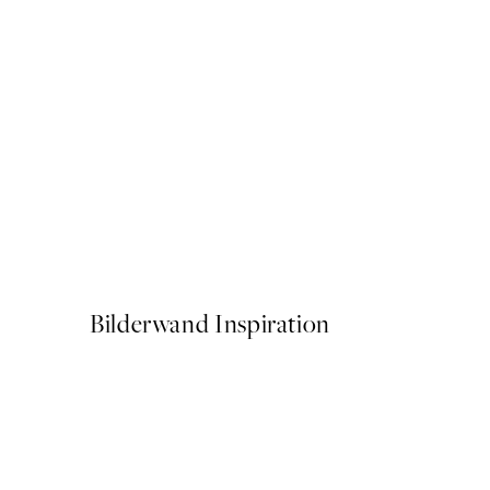
-70%
Outlet
Rest Less Mess Poster
Ab 5,98 €
19,95 €
Bilderwand Inspiration