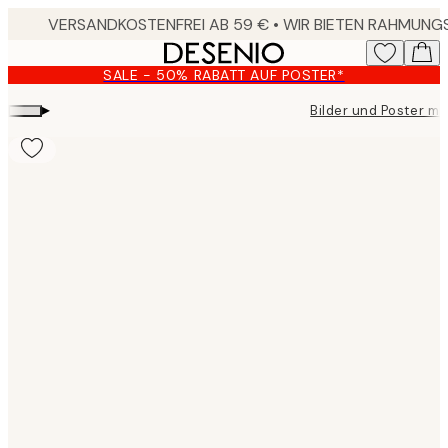
Skip
to
main
SALE - 50% RABATT AUF POSTER*
content.
▸
Bilder und Poster mit
Product
images