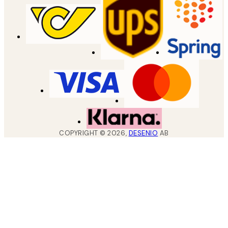
COPYRIGHT ©
2026
,
DESENIO
AB