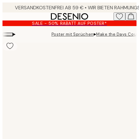
Skip
to
main
SALE - 50% RABATT AUF POSTER*
content.
▸
▸
Poster mit Sprüchen
Make the Days Coun
Product
images