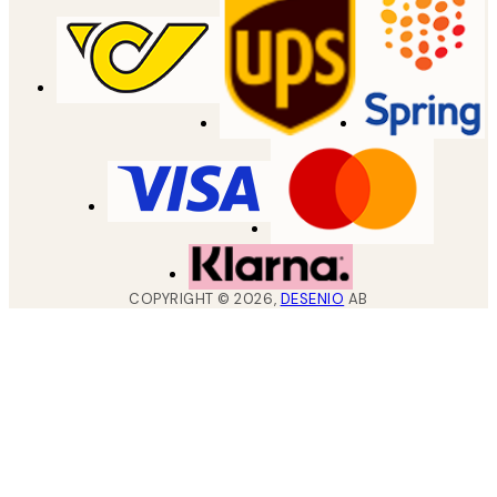
COPYRIGHT ©
2026
,
DESENIO
AB