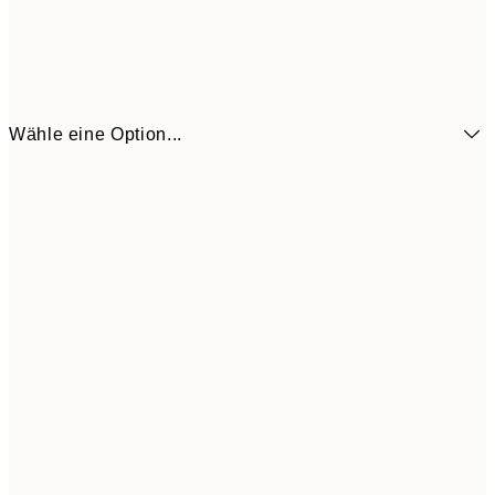
Wähle eine Option...
6,
21x30 cm