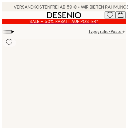
Skip
to
main
SALE - 50% RABATT AUF POSTER*
content.
▸
▸
Typografie-Poster
G
Product
images