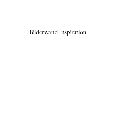
reen Poster
Get Naked Poster
Ab 3,98 €
7,95 €
Bilderwand Inspiration