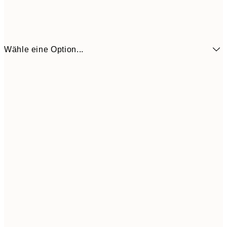
Wähle eine Option...
6,
21x30 cm
9,