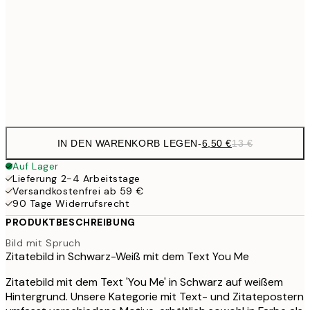
30x40 cm
19,
16,2
50x70 cm
32,
Frame
options
IN DEN WARENKORB LEGEN
-
6,50 €
13 €
Auf Lager
Lieferung 2-4 Arbeitstage
Versandkostenfrei ab 59 €
90 Tage Widerrufsrecht
PRODUKTBESCHREIBUNG
Bild mit Spruch
Zitatebild in Schwarz-Weiß mit dem Text You Me
Zitatebild mit dem Text 'You Me' in Schwarz auf weißem
Hintergrund. Unsere Kategorie mit Text- und Zitatepostern