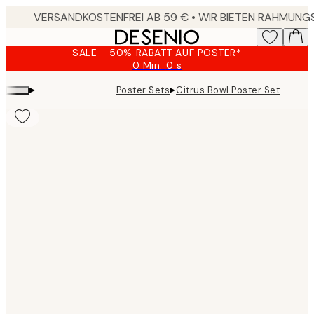
Skip
to
main
SALE - 50% RABATT AUF POSTER*
content.
0 Min.
0 s
Gültig
bis:
▸
▸
Poster Sets
Citrus Bowl Poster Set
2026-
08-
09
Product