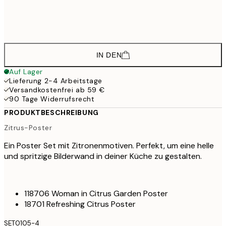
43,
45,6
50x70 cm
IN DEN
Auf Lager
Lieferung 2-4 Arbeitstage
Versandkostenfrei ab 59 €
90 Tage Widerrufsrecht
PRODUKTBESCHREIBUNG
Zitrus-Poster
Ein Poster Set mit Zitronenmotiven. Perfekt, um eine helle
und spritzige Bilderwand in deiner Küche zu gestalten.
118706 Woman in Citrus Garden Poster
18701 Refreshing Citrus Poster
SET0105-4