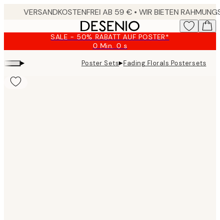
Skip
to
main
SALE - 50% RABATT AUF POSTER*
content.
0 Min.
0 s
Gültig
bis:
▸
▸
Poster Sets
Fading Florals Postersets
2026-
08-
09
Product