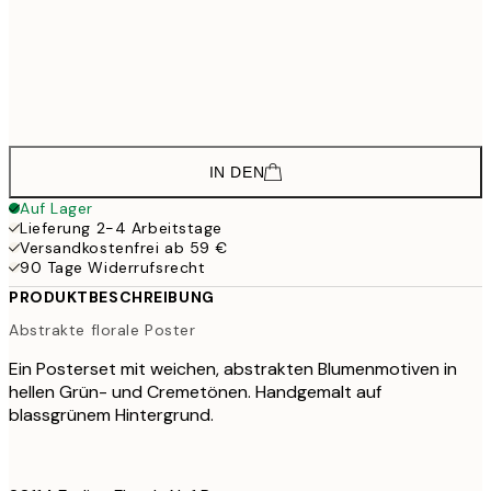
64,
58,8
70x100 cm
142,8
100x150 cm
2
IN DEN
Auf Lager
Lieferung 2-4 Arbeitstage
Versandkostenfrei ab 59 €
90 Tage Widerrufsrecht
PRODUKTBESCHREIBUNG
Abstrakte florale Poster
Ein Posterset mit weichen, abstrakten Blumenmotiven in
hellen Grün- und Cremetönen. Handgemalt auf
blassgrünem Hintergrund.